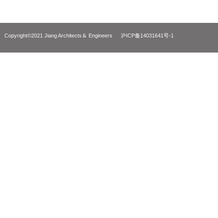
华为大数据产业园
中山万谷众创
Huawei Big Data Industry Park, Xingtai
Zhongshan WANGU I
Copyright©2021 Jiang Architects＆ Engineers
沪ICP备14031641号-1