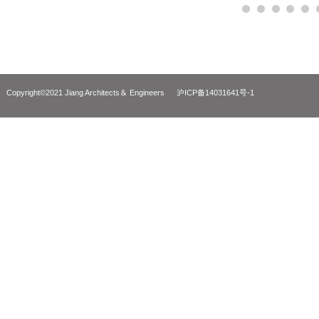
2019/
Copyright©2021 Jiang Architects＆ Engineers
沪ICP备14031641号-1