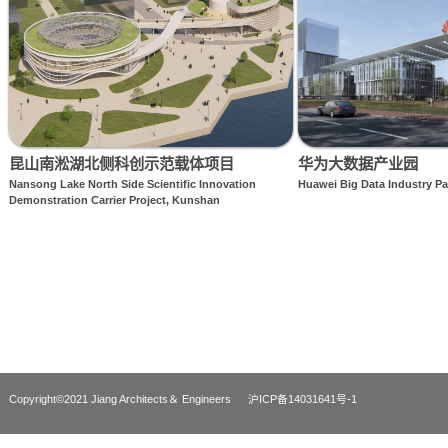
类似项目 Related Projects
昆山南淞湖北侧科创示范载体项目
华为大数据产
Nansong Lake North Side Scientific Innovation
Huawei Big Data Ind
Demonstration Carrier Project, Kunshan