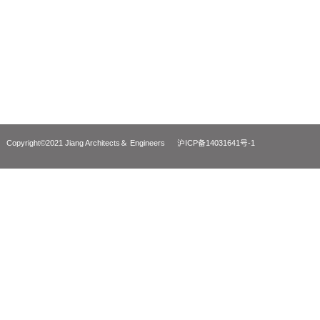
世茂璀璨天城购物中心
丽江·斐讯大数
Shimao Bright City Shopping Mall
Lijiang, Phicomm 
Copyright©2021 Jiang Architects＆ Engineers
沪ICP备14031641号-1