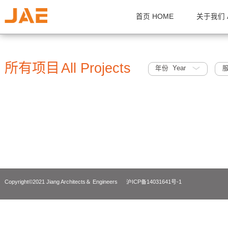
首页 HOME
关
所有项目
All Projects
年份 Year
Copyright©2021 Jiang Architects＆ Engineers
沪ICP备14031641号-1