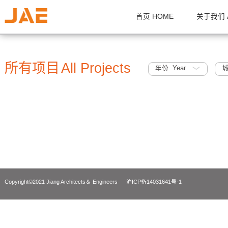
首页 HOME
关
所有项目
All Projects
年份 Year
Copyright©2021 Jiang Architects＆ Engineers
沪ICP备14031641号-1