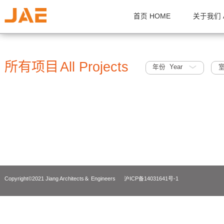
首页 HOME
关
所有项目
All Projects
年份 Year
Copyright©2021 Jiang Architects＆ Engineers
沪ICP备14031641号-1