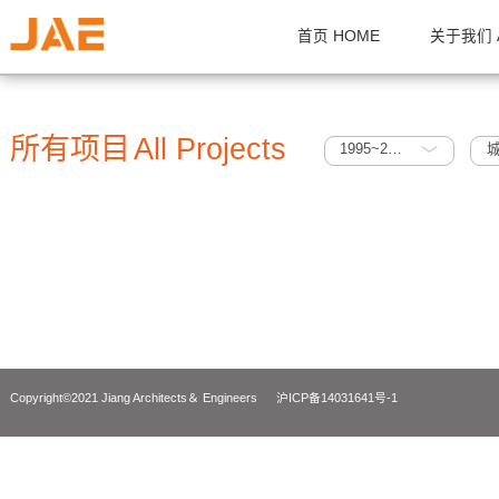
首页 HOME
关
所有项目
All Projects
1995~2005
Copyright©2021 Jiang Architects＆ Engineers
沪ICP备14031641号-1