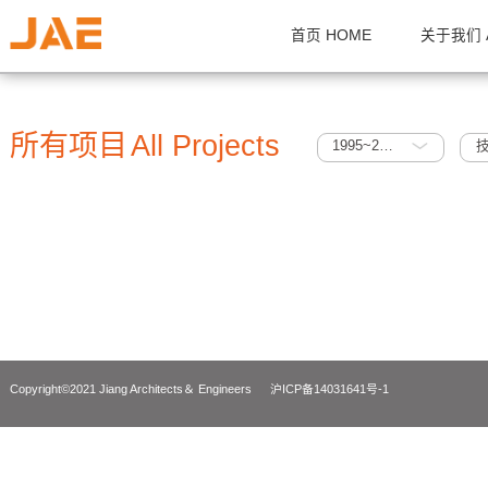
首页 HOME
关
所有项目
All Projects
1995~2005
Copyright©2021 Jiang Architects＆ Engineers
沪ICP备14031641号-1