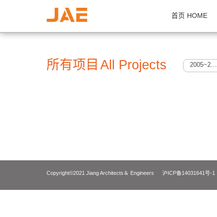
首页 H
所有项目
All Projects
Copyright©2021 Jiang Architects＆ Engineers
沪ICP备14031