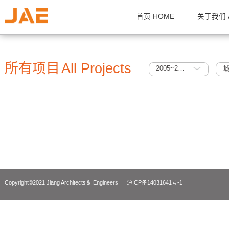
首页 HOME
关
所有项目
All Projects
2005~2010
Copyright©2021 Jiang Architects＆ Engineers
沪ICP备14031641号-1