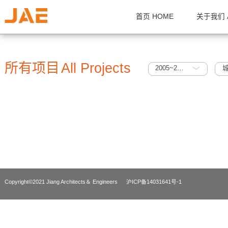
首页 HOME
关
所有项目
All Projects
2005~2010
Copyright©2021 Jiang Architects＆ Engineers
沪ICP备14031641号-1