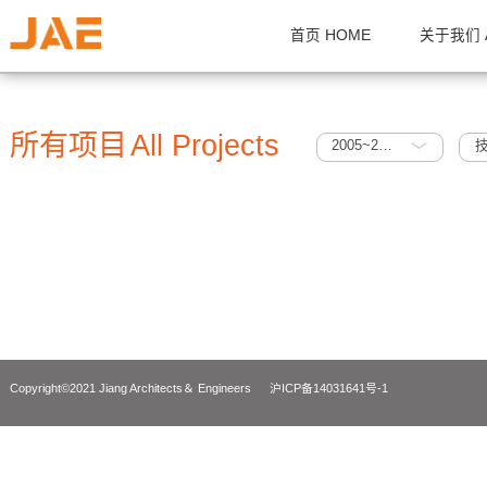
首页 HOME
关
所有项目
All Projects
2005~2010
Copyright©2021 Jiang Architects＆ Engineers
沪ICP备14031641号-1