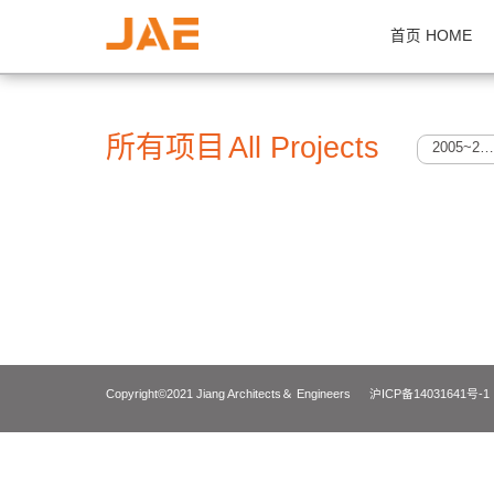
首页 H
所有项目
All Projects
Copyright©2021 Jiang Architects＆ Engineers
沪ICP备14031