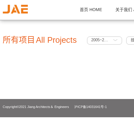
首页 HOME
关
所有项目
All Projects
2005~2010
Copyright©2021 Jiang Architects＆ Engineers
沪ICP备14031641号-1