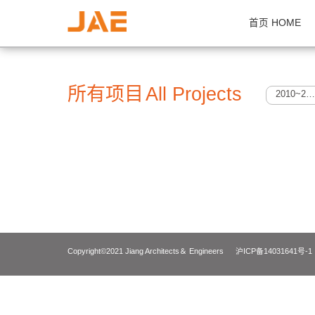
首页 H
所有项目
All Projects
Copyright©2021 Jiang Architects＆ Engineers
沪ICP备14031