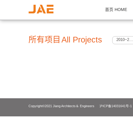
首页 H
所有项目
All Projects
Copyright©2021 Jiang Architects＆ Engineers
沪ICP备14031