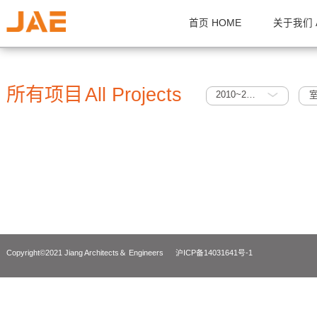
首页 HOME
关
所有项目
All Projects
2010~2015
Copyright©2021 Jiang Architects＆ Engineers
沪ICP备14031641号-1