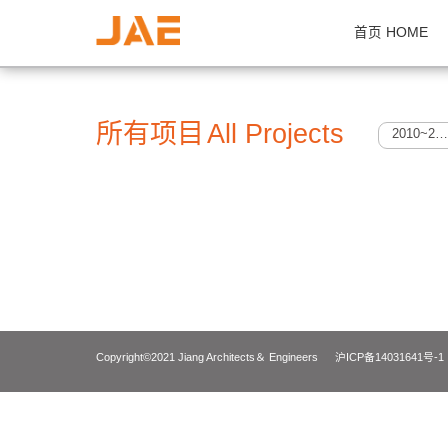
首页 H
所有项目
All Projects
Copyright©2021 Jiang Architects＆ Engineers
沪ICP备14031