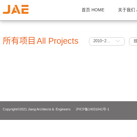
首页 HOME
关
所有项目
All Projects
2010~2015
Copyright©2021 Jiang Architects＆ Engineers
沪ICP备14031641号-1