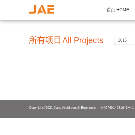
首页 H
所有项目
All Projects
2
Copyright©2021 Jiang Architects＆ Engineers
沪ICP备14031