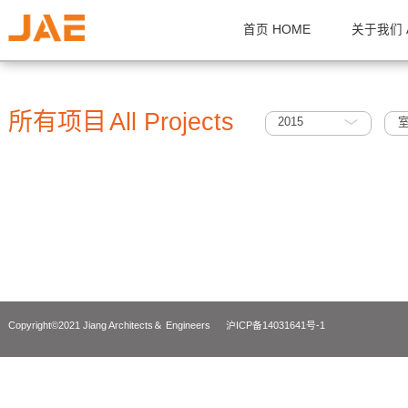
首页 HOME
关
所有项目
All Projects
2015
Copyright©2021 Jiang Architects＆ Engineers
沪ICP备14031641号-1