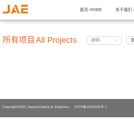
首页 HOME
关
所有项目
All Projects
2015
Copyright©2021 Jiang Architects＆ Engineers
沪ICP备14031641号-1