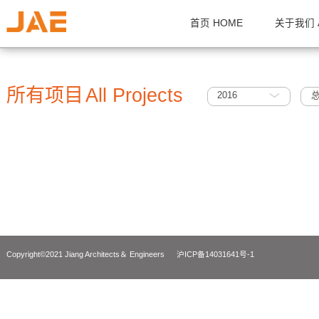
首页 HOME
关
所有项目
All Projects
2016
Copyright©2021 Jiang Architects＆ Engineers
沪ICP备14031641号-1