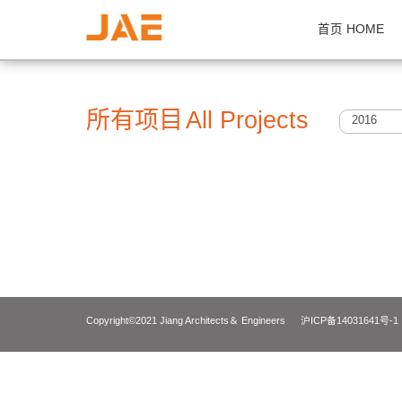
首页 H
所有项目
All Projects
2
Copyright©2021 Jiang Architects＆ Engineers
沪ICP备14031