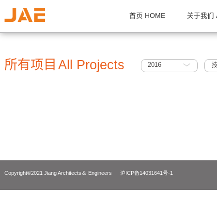
首页 HOME
关
所有项目
All Projects
2016
Copyright©2021 Jiang Architects＆ Engineers
沪ICP备14031641号-1