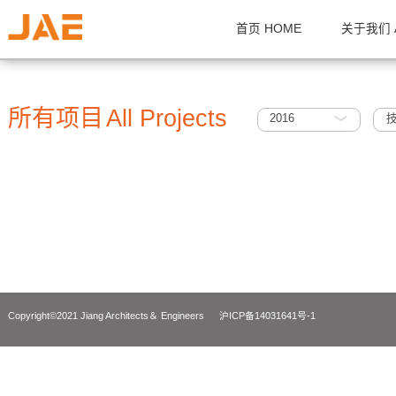
首页 HOME
关
所有项目
All Projects
2016
Copyright©2021 Jiang Architects＆ Engineers
沪ICP备14031641号-1