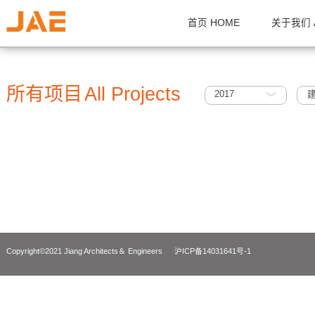
首页 HOME
关
所有项目
All Projects
2017
Copyright©2021 Jiang Architects＆ Engineers
沪ICP备14031641号-1