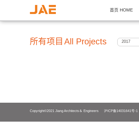
首页 H
所有项目
All Projects
2
Copyright©2021 Jiang Architects＆ Engineers
沪ICP备14031