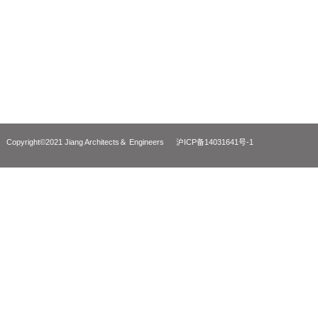
上海章堰文化馆
东方广播中心音
ZhangYan Cultural Center, Qingpu, Shanghai
ERC Music Cloud P
Copyright©2021 Jiang Architects＆ Engineers
沪ICP备14031641号-1