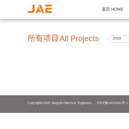
首页 H
所有项目
All Projects
2
Copyright©2021 Jiang Architects＆ Engineers
沪ICP备14031