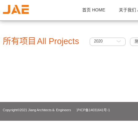
首页 HOME
关
所有项目
All Projects
2020
Copyright©2021 Jiang Architects＆ Engineers
沪ICP备14031641号-1