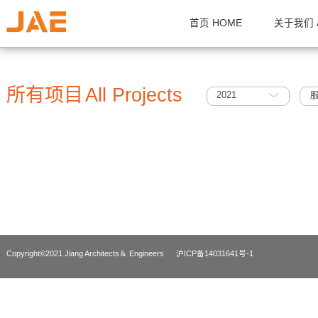
首页 HOME
关
所有项目
All Projects
2021
Copyright©2021 Jiang Architects＆ Engineers
沪ICP备14031641号-1