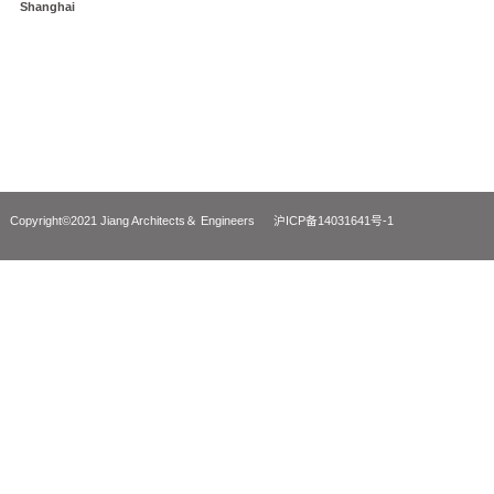
上海闵行新浦江中心城市设计 / 120m
Urban Design of New Pujiang Centre in Minhang,
Shanghai
Copyright©2021 Jiang Architects＆ Engineers
沪ICP备14031641号-1