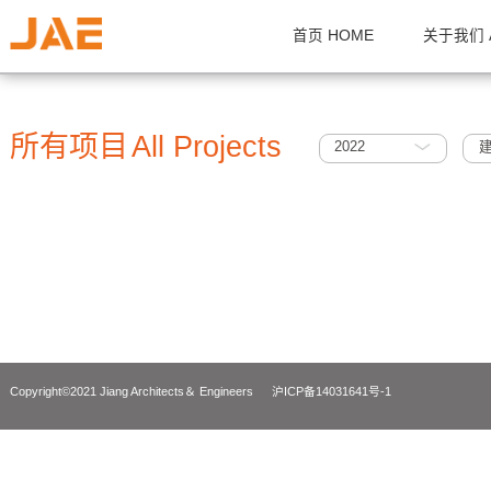
首页 HOME
关
所有项目
All Projects
2022
Copyright©2021 Jiang Architects＆ Engineers
沪ICP备14031641号-1