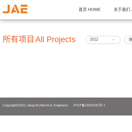
首页 HOME
关
所有项目
All Projects
2022
Copyright©2021 Jiang Architects＆ Engineers
沪ICP备14031641号-1