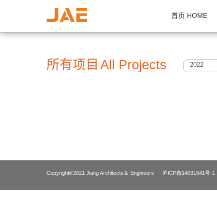
首页 H
所有项目
All Projects
2
Copyright©2021 Jiang Architects＆ Engineers
沪ICP备14031