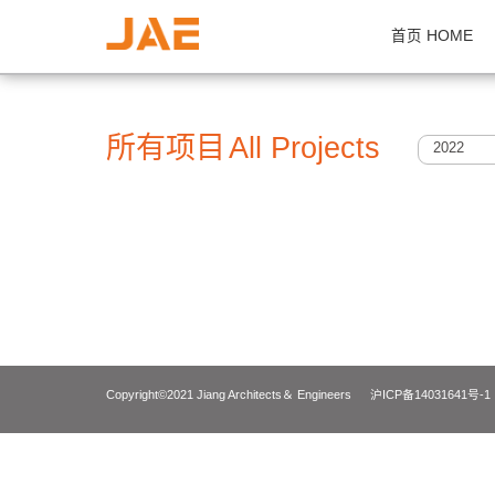
首页 H
所有项目
All Projects
2
Copyright©2021 Jiang Architects＆ Engineers
沪ICP备14031