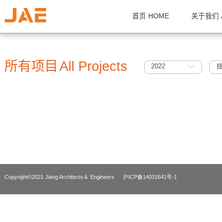
首页 HOME
关
所有项目
All Projects
2022
Copyright©2021 Jiang Architects＆ Engineers
沪ICP备14031641号-1