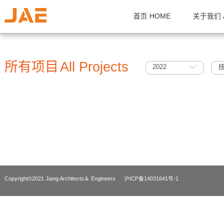
首页 HOME
关
所有项目
All Projects
2022
Copyright©2021 Jiang Architects＆ Engineers
沪ICP备14031641号-1