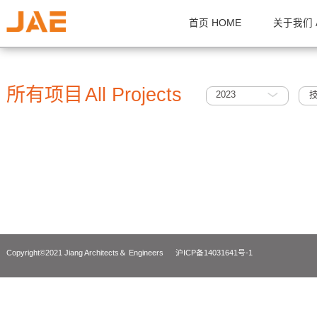
首页 HOME
关
所有项目
All Projects
2023
Copyright©2021 Jiang Architects＆ Engineers
沪ICP备14031641号-1