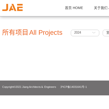
首页 HOME
关
所有项目
All Projects
2024
Copyright©2021 Jiang Architects＆ Engineers
沪ICP备14031641号-1