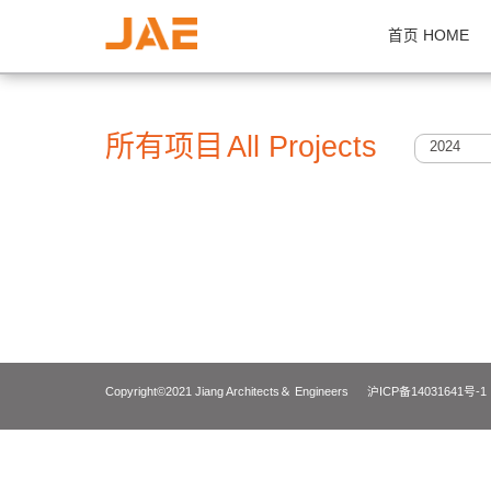
首页 H
所有项目
All Projects
2
Copyright©2021 Jiang Architects＆ Engineers
沪ICP备14031