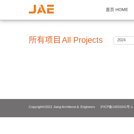
首页 H
所有项目
All Projects
2
Copyright©2021 Jiang Architects＆ Engineers
沪ICP备14031