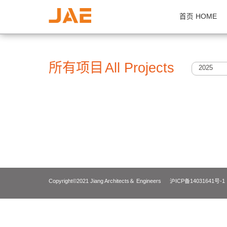
首页 H
所有项目
All Projects
2
Copyright©2021 Jiang Architects＆ Engineers
沪ICP备14031