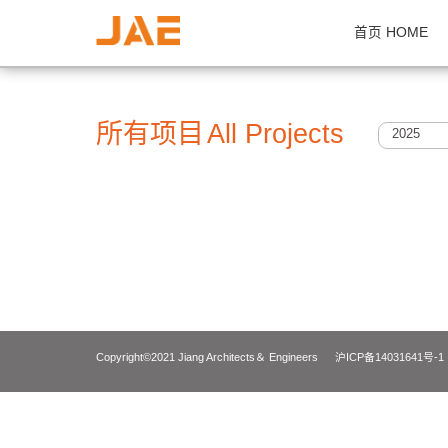
首页 H
所有项目
All Projects
2
Copyright©2021 Jiang Architects＆ Engineers
沪ICP备14031