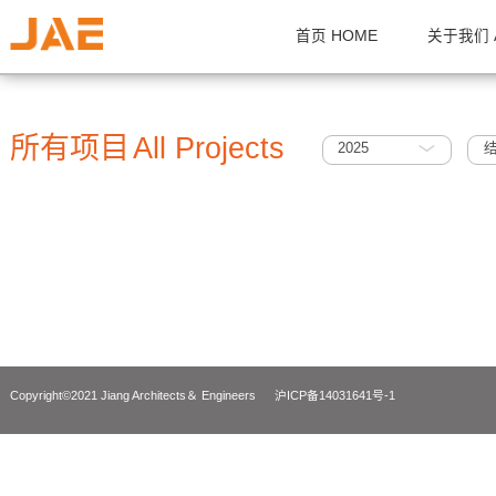
首页 HOME
关
所有项目
All Projects
2025
Copyright©2021 Jiang Architects＆ Engineers
沪ICP备14031641号-1