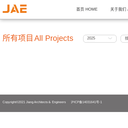
首页 HOME
关
所有项目
All Projects
2025
Copyright©2021 Jiang Architects＆ Engineers
沪ICP备14031641号-1