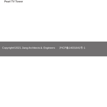
上海东方明珠塔259米观光层改造
Planing and Schematic Desing Of Shanghai Oriental
Pearl TV Tower
Copyright©2021 Jiang Architects＆ Engineers
沪ICP备14031641号-1