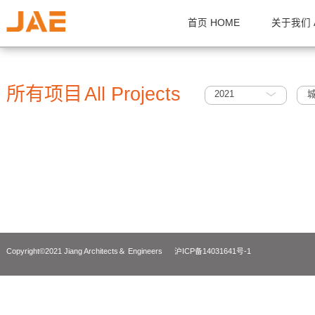
首页 HOME
关
所有项目
All Projects
2021
Copyright©2021 Jiang Architects＆ Engineers
沪ICP备14031641号-1